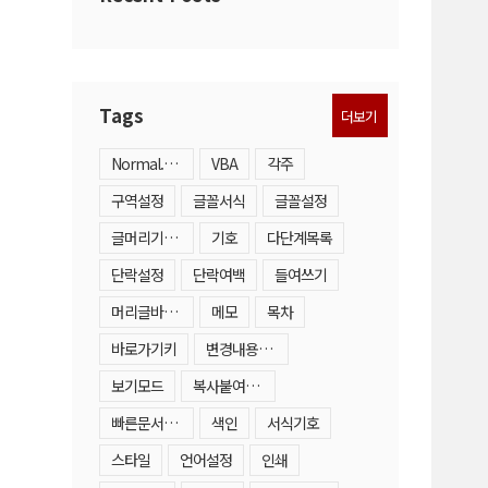
Tags
더보기
Normal.dotm
VBA
각주
구역설정
글꼴서식
글꼴설정
글머리기호·번호매기기목록
기호
다단계목록
단락설정
단락여백
들여쓰기
머리글바닥글
메모
목차
바로가기키
변경내용추적
보기모드
복사붙여넣기
빠른문서요소
색인
서식기호
스타일
언어설정
인쇄