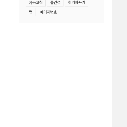
자동고침
줄간격
찾기바꾸기
탭
페이지번호
면