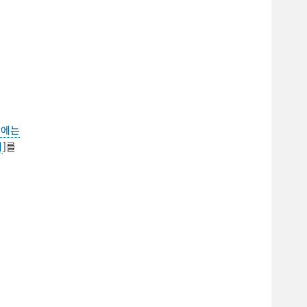
역에는
기
]를