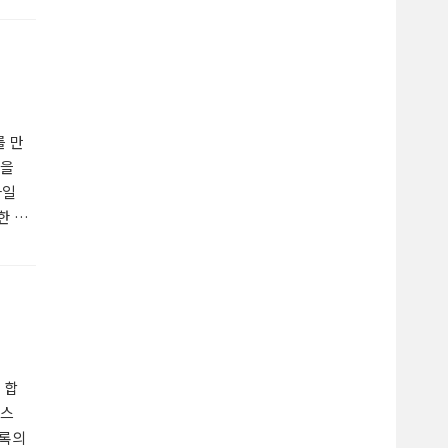
와 같
계
를 만
일을
타일
한 제
.2
목 스
식
 합
 스
목록의