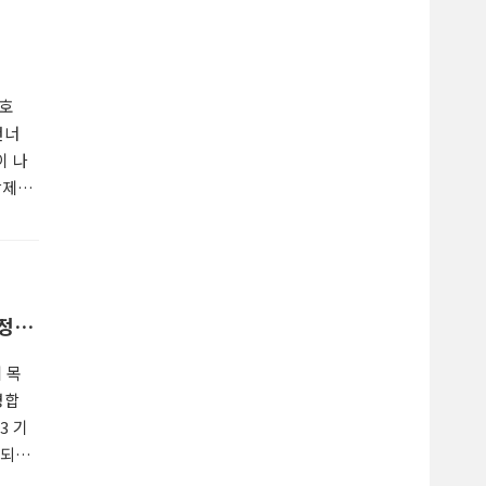
URL
번호
건너
이 나
삭제
2 일부
 줄,
이 아닌
정
 목
명합
3 기
정되
너, 더