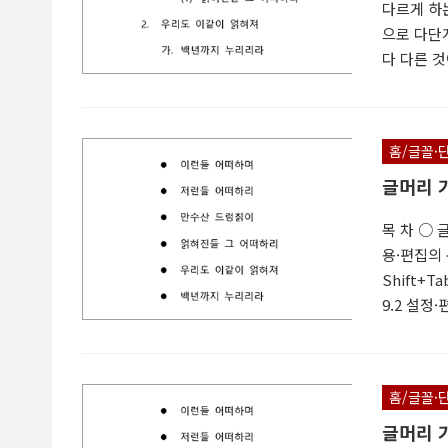
다르게 하
으로 다단
다 다른 것
요 1.1 
2.1 라이브
별 선택 3
홈/글꼴·
새 다단계 
글머리 
목 차 ○ 
용·편집의 문
Shift+Ta
9.2 설정
보이지 않는
'16'이 
색 사각형으
홈/글꼴·
9.2.6 텍
글머리 기