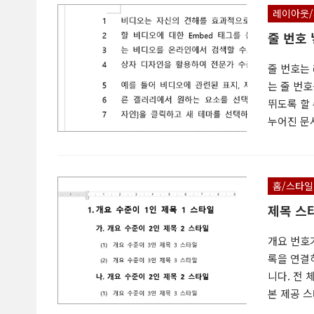
정된 링크 
레이아웃/
을 줄 끝에 
줄 번호
줄 번호는 
는 줄 번
뛰도록 할 수
누어진 문서
4. 적용 범
단락만 줄 
단락만 줄 번
홈/스타일
특정 위치에
제목 스
방법
개요 번호
록을 연결하
니다. 전 체
본 제공 스
는 제목 스타