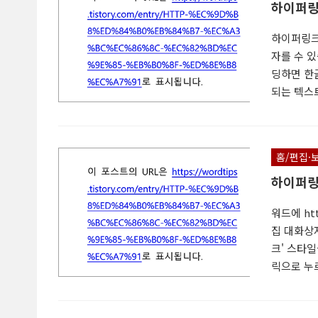
하이퍼링
하이퍼링크
자를 수 
딩하면 한글
되는 텍스트
링크의 표시
URL을 줄
자 삽입 3
홈/편집·
스타일 언어
하이퍼링
워드에 ht
집 대화상자
크' 스타일
릭으로 누르
퍼링크 편집
상, 밑줄 