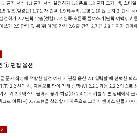
 1. 글자 서식 1.1 글자 서식 설정하기 1.2 폰트 1.3 글자 크기, 색, 스타일 
.5 강조(형광펜) 1.7 문자 간격 1.9 테두리, 음영 1.10 원 문자 2. 단락 서식
설정하기 2.2 단락 맞춤(정렬) 2.4 왼쪽·오른쪽 들여쓰기(단락 여백), 첫 
쓰기 2.5 단락 앞·뒤(위·아래) 간격 2.6 줄 간격 2.7 탭 2.8 페이지 경계
2.9 서식 예외 항목 - 줄 번호, 하이픈 2.11 한글 입력 체계 - 줄 바꿈, 
서식 적용을 위한 글자, 단락 선택 3.1 클릭, 드래그로 글자(텍스트) 선택 3.2
로 단락 선택 3.3 클릭, 드래그로 구역 선택 3.4 바로 가기 키로 글자, ..
션 ① 편집 옵션
 한글 문서 작성에 적합한 설정 예시 2. 편집 옵션 2.1 입력할 때 선택한 텍
T) 2.2 선택 시, 자동으로 단어 전체 선택(W) 2.2.1 기능 2.2.2 텍스트
가기 키 2.3 텍스트 끌어서 놓기 허용(D) 2.4 Ctrl 키를 누른 상태에서 
크로 이동(H) 2.5 도형을 삽입할 때 자동으로 그리기 캔버스 만들기(A) 2
 선택 사용(M) 2.6.1 선택범위(블럭)에 단락기호 포함 2.6.2 기능 & 설정 
 사용(E) 2.8 키를 사용하여 겹쳐쓰기 모드 제어(O), 겹쳐쓰기 모드 사용
능 & 설정 2.8.2 상태표시줄 표시 2.9 스타일 업데이트할 때 확인(Y) 2.10
보기
.