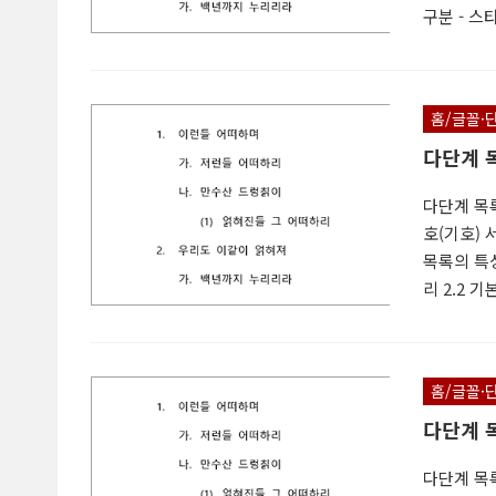
구분 - 스
설정 3. 
4. 새 다
정의 대화상
홈/글꼴·
대화상자 5
다단계 
다단계 목
호(기호) 
목록의 특성
리 2.2 기
료하기 3.
기본 설정 
릭하세요 ②
홈/글꼴·
번호 스타일
다단계 목
다단계 목