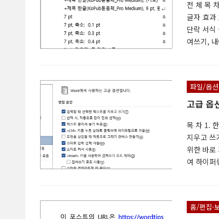
전 체 목 차
글자 효과 1
단락 서식 
여쓰기, 내어
단락 나누기 
간격 3. 
릭, 드래그
파일/옵션
고급 옵
목 차 1.
지우고 쓰기(
위한 바로 
여 하이퍼링
스마트 단락
스마트 커서
2.8.1 기
홈/편집·
기호 또는 .