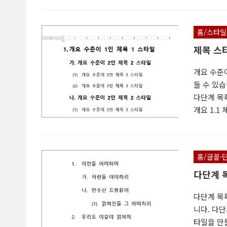
3. 개요 
은 다단계
홈/스타일
목록과 제
제목 스
개요 수준
들 수 있
다단계 목록
개요 1.1
목 스타일 
설정 방법 예
타일 사용
홈/글꼴·
을 통일할 
다단계 목
다단계 목
니다. 다
타일을 만들