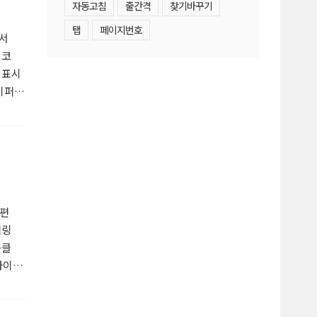
자동고침
줄간격
찾기바꾸기
탭
페이지번호
에서
디코
, 표시
이퍼
.
특수문
퍼링크
 편
퍼링
+클
하이
꼴 색
1 지