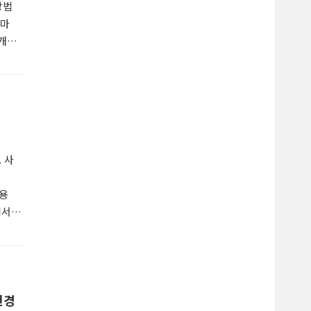
방법
계마
개
 적용
.1 단계
 4.
 사
활용
에서
다음에
 검은
우
변경