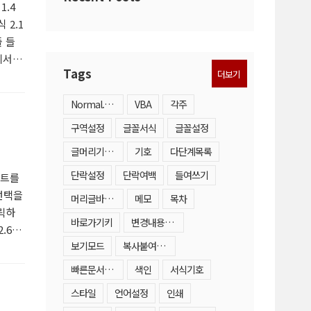
1.4
 2.1
줄 들
에서
Tags
더보기
문자
 클
Normal.dotm
VBA
각주
구역설정
글꼴서식
글꼴설정
글머리기호·번호매기기목록
기호
다단계목록
단락설정
단락여백
들여쓰기
스트를
 선택을
머리글바닥글
메모
목차
클릭하
바로가기키
변경내용추적
.6
보기모드
복사붙여넣기
2.7
빠른문서요소
색인
서식기호
 글머리
스타일
언어설정
인쇄