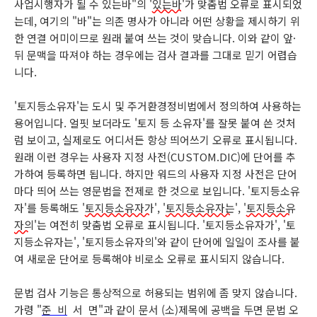
사업시행자가 될 수 있는바"의 '
있는바
'가 맞춤법 오류로 표시되었
는데, 여기의 "바"는 의존 명사가 아니라 어떤 상황을 제시하기 위
한 연결 어미이므로 원래 붙여 쓰는 것이 맞습니다. 이와 같이 앞·
뒤 문맥을 따져야 하는 경우에는 검사 결과를 그대로 믿기 어렵습
니다.
'토지등소유자'는 도시 및 주거환경정비법에서 정의하여 사용하는
용어입니다. 얼핏 보더라도 '토지 등 소유자'를 잘못 붙여 쓴 것처
럼 보이고, 실제로도 어디서든 항상 띄어쓰기 오류로 표시됩니다.
원래 이런 경우는 사용자 지정 사전(CUSTOM.DIC)에 단어를 추
가하여 등록하면 됩니다. 하지만 워드의 사용자 지정 사전은 단어
마다 띄어 쓰는 영문법을 전제로 한 것으로 보입니다. '토지등소유
자'를 등록해도 '
토지등소유자가
', '
토지등소유자는
', '
토지등소유
자의
'는 여전히 맞춤법 오류로 표시됩니다. '토지등소유자가', '토
지등소유자는', '토지등소유자의'와 같이 단어에 일일이 조사를 붙
여 새로운 단어로 등록해야 비로소 오류로 표시되지 않습니다.
문법 검사 기능은 통상적으로 허용되는 범위에 좀 맞지 않습니다.
가령 "
준 비
서 면"과 같이 문서 (소)제목에 공백을 두면 문법 오